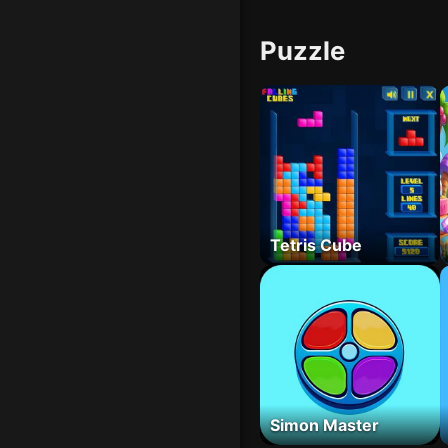
Puzzle
Tetris Cube
Simon Master