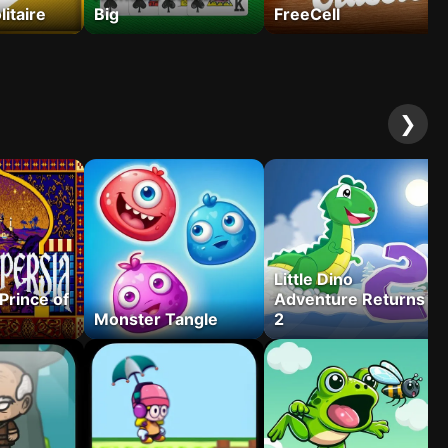
itaire
Big
FreeCell
❯
Little Dino
Prince of
Adventure Returns
Monster Tangle
2