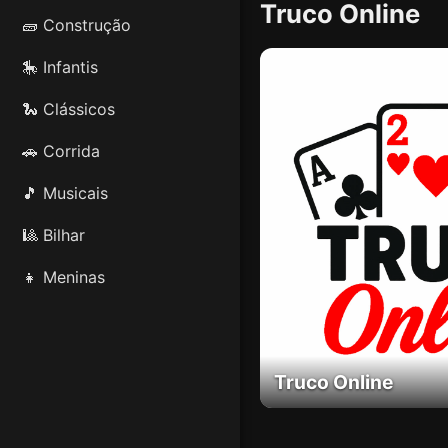
Truco Online
🧱 Construção
🎠 Infantis
🐍 Clássicos
🚗 Corrida
🎵 Musicais
🎱 Bilhar
👧 Meninas
Truco Online