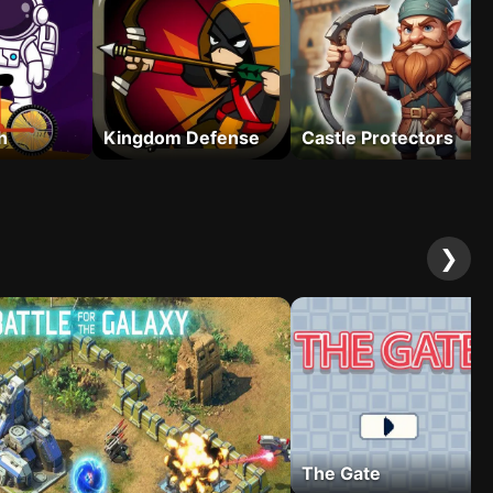
h
Kingdom Defense
Castle Protectors
❯
The Gate