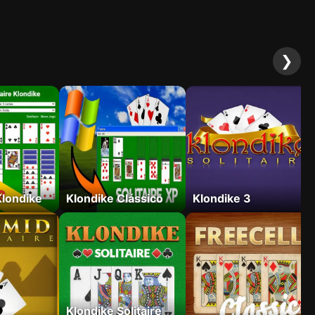
❯
Klondike
Klondike Clássico
Klondike 3
Klondike Solitaire