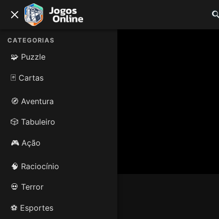
CATEGORIAS
🧩 Puzzle
🃏 Cartas
🧭 Aventura
🎲 Tabuleiro
🎮 Ação
🧠 Raciocínio
💀 Terror
⚽ Esportes