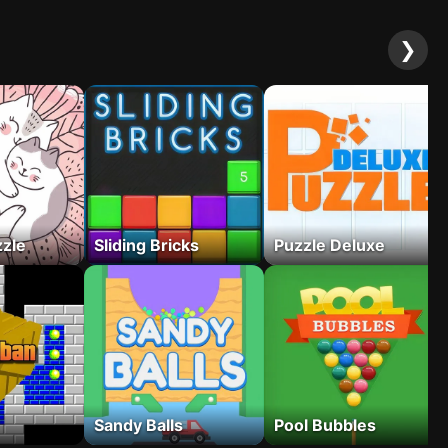
❯
zzle
Sliding Bricks
Puzzle Deluxe
Sandy Balls
Pool Bubbles