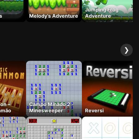
Jumping Frog
s
Melody’s Adventure
Adventure
❯
on –
Campo Minado 2 -
amão
Minesweeper
Reversi