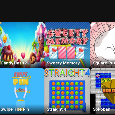
Candy Dash 2
Sweety Memory
Square Pu
Swipe The Pin
Straight 4
Sokoban