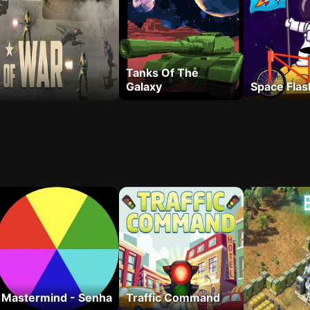
Tanks Of The
Galaxy
Space Flas
Mastermind - Senha
Traffic Command