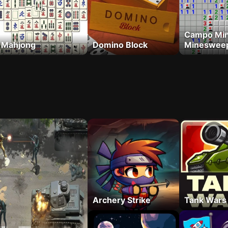
Campo Min
Mahjong
Domino Block
Mineswee
Archery Strike
Tank Wars