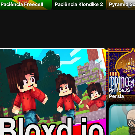
Paciência Freecell
Paciência Klondike 2
Pyramid Sol
PrinceJS - 
Persia