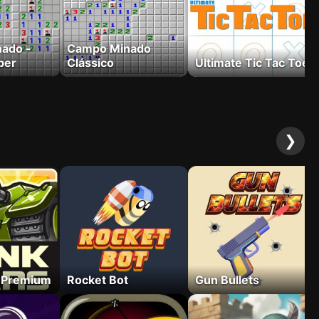
ado -
Campo Minado
per
Clássico
Ultimate Tic Tac Toe
❯
 Premium
Rocket Bot
Gun Bullets